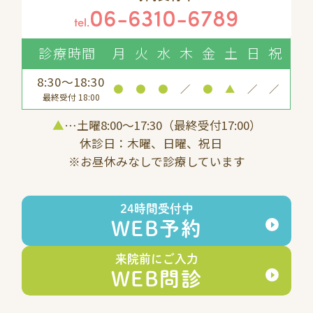
06-6310-6789
tel.
診療時間
月
火
水
木
金
土
日
祝
8:30～18:30
●
●
●
／
●
▲
／
／
最終受付 18:00
▲
…土曜8:00〜17:30（最終受付17:00）
休診日：木曜、日曜、祝日
※お昼休みなしで診療しています
24時間受付中
WEB予約
来院前にご入力
WEB問診