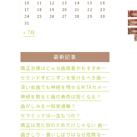
10
11
12
13
14
15
16
17
18
19
20
21
22
23
24
25
26
27
28
29
30
31
« 7月
最新記事
矯正治療はどんな歯医者がおすすめ？後悔しない歯科医院の選び方
セカンドオピニオンを受けるべき歯科治療とは？
深い虫歯でも神経を残せるMTAセメントとは？
神経を取ると歯の寿命は短くなる？
歯がしみる＝知覚過敏？
セラミックは一生もつの？
矯正は見た目のためだけじゃない 歯を守るために大切な理由とは？
歯ぎしり・食いしばりはなぜ危険なのか？