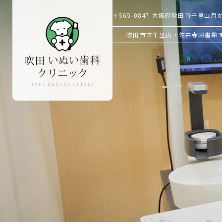
〒565-0847
大阪府吹田市千里山月が丘
吹田市立千里山・佐井寺図書館