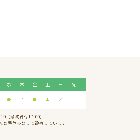
水
木
金
土
日
祝
●
／
●
▲
／
／
:30（最終受付17:00）
※お昼休みなしで診療しています