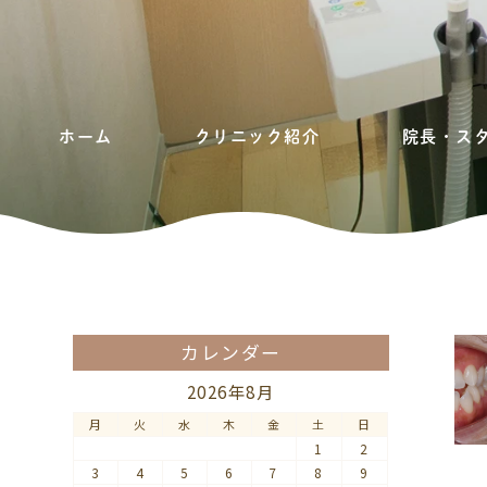
ホーム
クリニック紹介
院長・ス
カレンダー
2026年8月
月
火
水
木
金
土
日
1
2
3
4
5
6
7
8
9