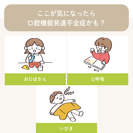
ここが気になったら
口腔機能発達不全症かも？
お口ぽかん
口呼吸
いびき