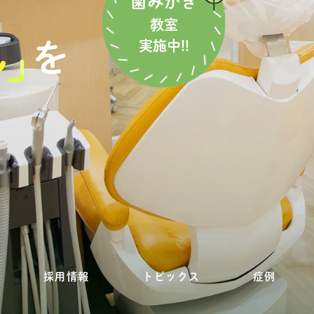
歯みがき
教室
実施中!!
採用情報
トピックス
症例