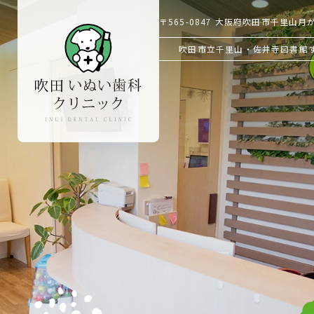
〒565-0847
大阪府吹田市千里山月が丘
吹田市立千里山・佐井寺図書館