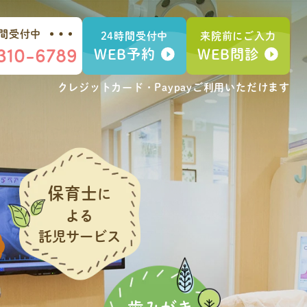
時間受付中
24時間受付中
来院前にご入力
310-6789
WEB予約
WEB問診
クレジットカード・Paypay
ご利用いただけます
保育士
に
よる
託児サービス