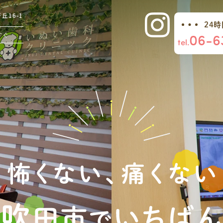
16-1
24
06-6
すぐ
tel.