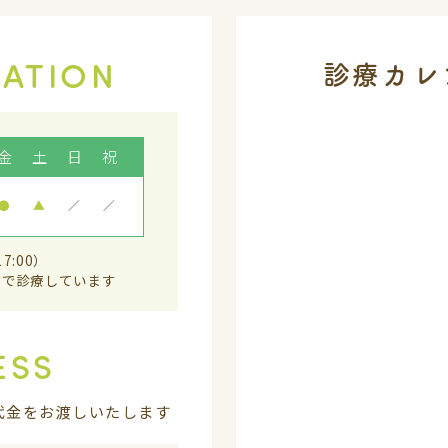
ATION
診療カレ
金
土
日
祝
●
▲
／
／
7:00）
しで診療しています
ESS
代金をお渡しいたします