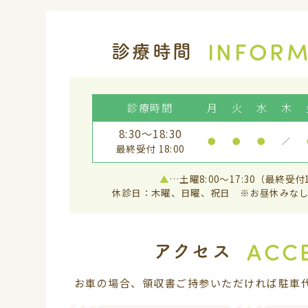
INFORM
診療時間
診療時間
月
火
水
木
8:30～18:30
●
●
●
／
最終受付 18:00
▲
…土曜8:00〜17:30（最終受付1
休診日：木曜、日曜、祝日
※お昼休みな
ACC
アクセス
お車の場合、領収書ご持参いただければ
駐車