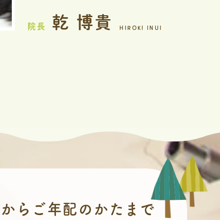
乾 博貴
院長
HIROKI INUI
んから
ご年配のかたまで