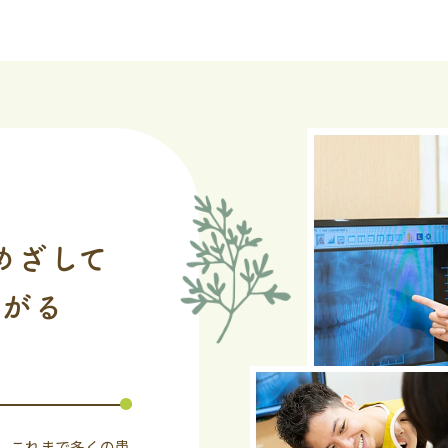
ん
めざして
ながる
。これまで多くの患