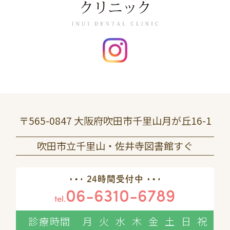
〒565-0847 大阪府吹田市千里山月が丘16-1
吹田市立千里山・佐井寺図書館すぐ
24時間受付中
06-6310-6789
tel.
診療時間
月
火
水
木
金
土
日
祝