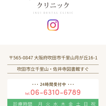
〒565-0847 大阪府吹田市千里山月が丘16-1
吹田市立千里山・佐井寺図書館すぐ
24時間受付中
06-6310-6789
tel.
診療時間
月
火
水
木
金
土
日
祝