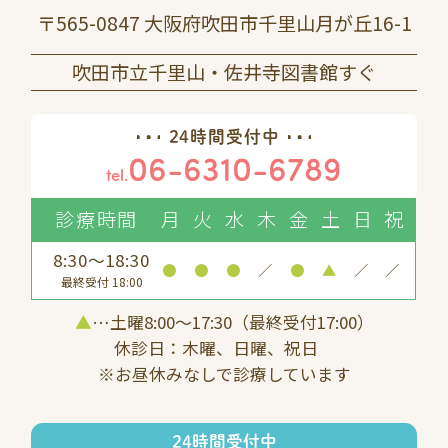
〒565-0847 大阪府吹田市千里山月が丘16-1
吹田市立千里山・佐井寺図書館すぐ
24時間受付中
06-6310-6789
tel.
診療時間
月
火
水
木
金
土
日
祝
8:30～18:30
●
●
●
／
●
▲
／
／
最終受付 18:00
▲
…土曜8:00〜17:30（最終受付17:00）
休診日：木曜、日曜、祝日
※お昼休みなしで診療しています
24時間受付中