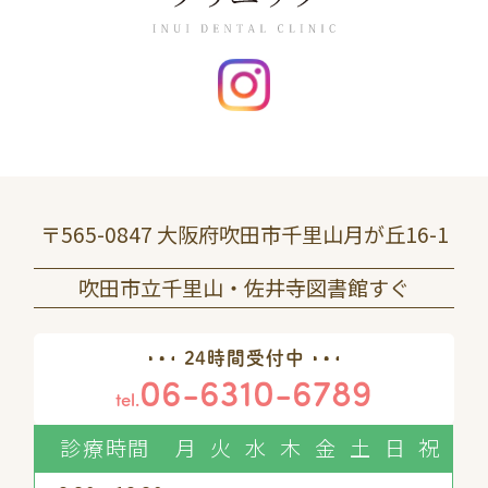
〒565-0847 大阪府吹田市千里山月が丘16-1
吹田市立千里山・佐井寺図書館すぐ
24時間受付中
06-6310-6789
tel.
診療時間
月
火
水
木
金
土
日
祝