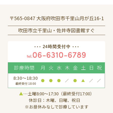
〒565-0847 大阪府吹田市千里山月が丘16-1
吹田市立千里山・佐井寺図書館すぐ
24時間受付中
06-6310-6789
tel.
診療時間
月
火
水
木
金
土
日
祝
8:30～18:30
●
●
●
／
●
▲
／
／
最終受付 18:00
▲
…土曜8:00〜17:30（最終受付17:00）
休診日：木曜、日曜、祝日
※お昼休みなしで診療しています