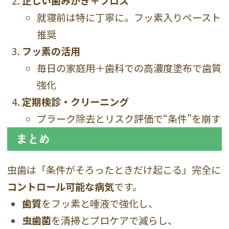
正しい歯みがき＋フロス
就寝前は特に丁寧に。フッ素入りペースト
推奨
フッ素の活用
毎日の家庭用＋歯科での高濃度塗布で歯質
強化
定期検診・クリーニング
プラーク除去とリスク評価で“条件”を崩す
まとめ
虫歯は「条件がそろったときだけ起こる」完全に
コントロール可能な病気
です。
歯質
をフッ素と唾液で強化し、
虫歯菌
を清掃とプロケアで減らし、