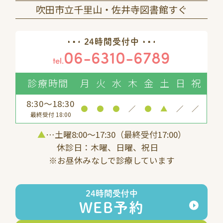
吹田市立千里山・佐井寺図書館すぐ
24時間受付中
06-6310-6789
tel.
診療時間
月
火
水
木
金
土
日
祝
8:30～18:30
●
●
●
／
●
▲
／
／
最終受付 18:00
▲
…土曜8:00〜17:30（最終受付17:00）
休診日：木曜、日曜、祝日
※お昼休みなしで診療しています
24時間受付中
WEB予約