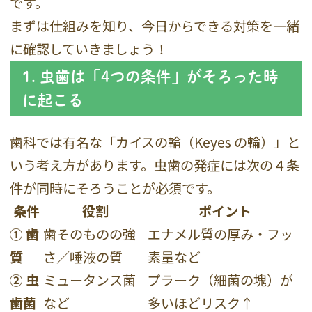
です。
まずは仕組みを知り、今日からできる対策を一緒
に確認していきましょう！
1. 虫歯は「4つの条件」がそろった時
に起こる
歯科では有名な「カイスの輪（Keyes の輪）」と
いう考え方があります。虫歯の発症には次の４条
件が同時にそろうことが必須です。
条件
役割
ポイント
① 歯
歯そのものの強
エナメル質の厚み・フッ
質
さ／唾液の質
素量など
② 虫
ミュータンス菌
プラーク（細菌の塊）が
歯菌
など
多いほどリスク↑