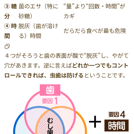
③ 糖
菌のエサ（特に
“量”より“回数・時間”が
分
砂糖）
カギ
④ 時
脱灰（歯が溶け
だらだら食べが最も危険
間
る）時間
４つがそろうと歯の表面が酸で“脱灰”し、やがて
穴があきます。逆に言えば
どれか一つでもコント
ロールできれば、虫歯は防げる
ということです。