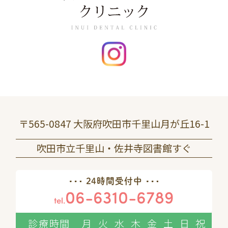
〒565-0847 大阪府吹田市千里山月が丘16-1
吹田市立千里山・佐井寺図書館すぐ
24時間受付中
06-6310-6789
tel.
診療時間
月
火
水
木
金
土
日
祝