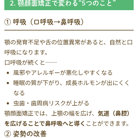
2. 顎顔面矯正で変わる“5つのこと”
① 呼吸（口呼吸→鼻呼吸）
顎の発育不足や舌の位置異常があると、自然と口
呼吸になります。
口呼吸が続くと──
風邪やアレルギーが悪化しやすくなる
睡眠の質が下がり、成長ホルモンが出にくく
なる
虫歯・歯周病リスクが上がる
顎顔面矯正では、上顎の幅を広げ、
気道（鼻腔）
を広げることで鼻呼吸へと導く
ことができます。
② 姿勢の改善