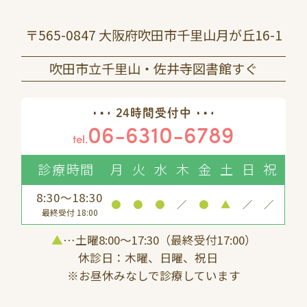
〒565-0847 大阪府吹田市千里山月が丘16-1
吹田市立千里山・佐井寺図書館すぐ
24時間受付中
06-6310-6789
tel.
診療時間
月
火
水
木
金
土
日
祝
8:30～18:30
●
●
●
／
●
▲
／
／
最終受付 18:00
▲
…土曜8:00〜17:30（最終受付17:00）
休診日：木曜、日曜、祝日
※お昼休みなしで診療しています