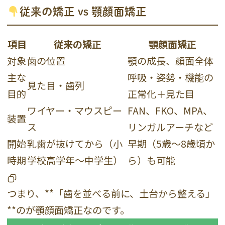
従来の矯正 vs 顎顔面矯正
項目
従来の矯正
顎顔面矯正
対象
歯の位置
顎の成長、顔面全体
主な
呼吸・姿勢・機能の
見た目・歯列
目的
正常化＋見た目
ワイヤー・マウスピー
FAN、FKO、MPA、
装置
ス
リンガルアーチなど
開始
乳歯が抜けてから（小
早期（5歳〜8歳頃か
時期
学校高学年〜中学生）
ら）も可能
つまり、**「歯を並べる前に、土台から整える」
**のが顎顔面矯正なのです。