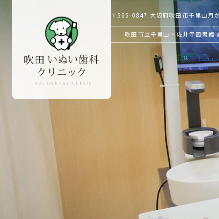
〒565-0847
大阪府吹田市千里山月が丘
吹田市立千里山・佐井寺図書館