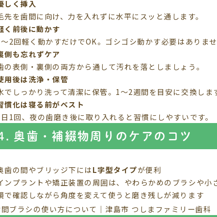
優しく挿入
毛先を歯間に向け、力を入れずに水平にスッと通します。
軽く前後に動かす
1〜2回軽く動かすだけでOK。ゴシゴシ動かす必要はありま
裏側も忘れずケア
歯の表側・裏側の両方から通して汚れを落としましょう。
使用後は洗浄・保管
水でしっかり洗って清潔に保管。1〜2週間を目安に交換しま
習慣化は寝る前がベスト
1日1回、夜の歯磨き後に取り入れると習慣にしやすいです。
4. 奥歯・補綴物周りのケアのコツ
奥歯の間やブリッジ下には
L字型タイプ
が便利
インプラントや矯正装置の周囲は、やわらかめのブラシや小
鏡で確認しながら角度を変えて使うと磨き残しが減ります