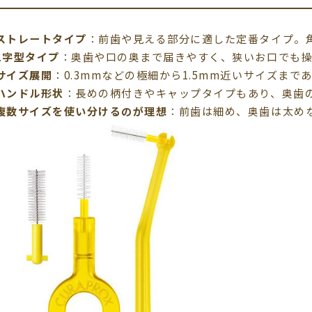
ストレートタイプ
：前歯や見える部分に適した定番タイプ。
L字型タイプ
：奥歯や口の奥まで届きやすく、狭いお口でも
サイズ展開
：0.3mmなどの極細から1.5mm近いサイズま
ハンドル形状
：長めの柄付きやキャップタイプもあり、奥歯
複数サイズを使い分けるのが理想
：前歯は細め、奥歯は太め