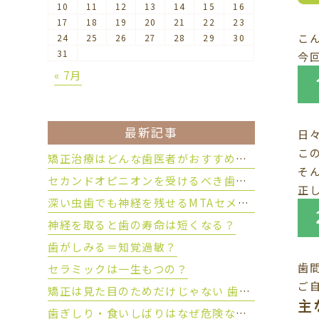
10
11
12
13
14
15
16
17
18
19
20
21
22
23
こ
24
25
26
27
28
29
30
31
今
« 7月
最新記事
日
こ
矯正治療はどんな歯医者がおすすめ？後悔しない歯科医院の選び方
そ
セカンドオピニオンを受けるべき歯科治療とは？
正
深い虫歯でも神経を残せるMTAセメントとは？
神経を取ると歯の寿命は短くなる？
歯がしみる＝知覚過敏？
歯
セラミックは一生もつの？
ご
矯正は見た目のためだけじゃない 歯を守るために大切な理由とは？
主
歯ぎしり・食いしばりはなぜ危険なのか？