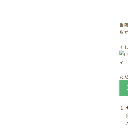
当
形
そ
た