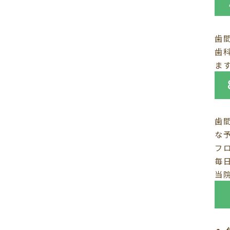
歯
歯
ま
歯
な
フ
毎
当