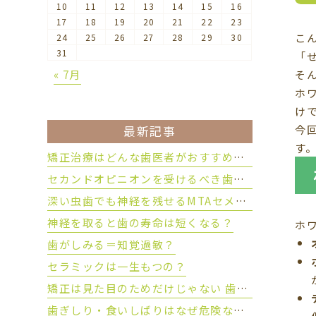
10
11
12
13
14
15
16
17
18
19
20
21
22
23
こ
24
25
26
27
28
29
30
31
「
そ
« 7月
ホ
け
今
最新記事
す
矯正治療はどんな歯医者がおすすめ？後悔しない歯科医院の選び方
セカンドオピニオンを受けるべき歯科治療とは？
深い虫歯でも神経を残せるMTAセメントとは？
神経を取ると歯の寿命は短くなる？
ホ
歯がしみる＝知覚過敏？
セラミックは一生もつの？
矯正は見た目のためだけじゃない 歯を守るために大切な理由とは？
歯ぎしり・食いしばりはなぜ危険なのか？