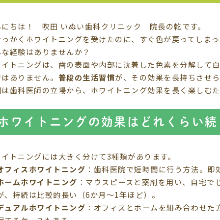
んにちは！ 吹田 いぬい歯科クリニック 院長の乾です。
せっかくホワイトニングを受けたのに、すぐ色が戻ってしまっ
んな経験はありませんか？
ワイトニングは、歯の表面や内部に沈着した色素を分解して
ではありません。
普段の生活習慣
が、その効果を長持ちさせら
回は歯科医師の立場から、ホワイトニング効果を長く楽しむた
。
ホワイトニングの効果はどれくらい続
ワイトニングには大きく分けて3種類があります。
オフィスホワイトニング
：歯科医院で短時間に行う方法。即
ホームホワイトニング
：マウスピースと薬剤を用い、自宅で
が、持続は比較的長い（6か月〜1年ほど）。
デュアルホワイトニング
：オフィスとホームを組み合わせた
保てるケースもある。