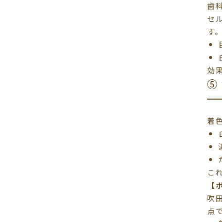
歯
セ
す
効
⑤
着
こ
【
吹
点