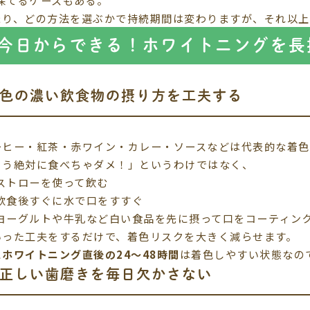
まり、どの方法を選ぶかで持続期間は変わりますが、それ以
今日からできる！ホワイトニングを長
 色の濃い飲食物の摂り方を工夫する
ーヒー・紅茶・赤ワイン・カレー・ソースなどは代表的な着色
もう絶対に食べちゃダメ！」というわけではなく、
ストローを使って飲む
飲食後すぐに水で口をすすぐ
ヨーグルトや牛乳など白い食品を先に摂って口をコーティン
いった工夫をするだけで、着色リスクを大きく減らせます。
に
ホワイトニング直後の24〜48時間
は着色しやすい状態なの
 正しい歯磨きを毎日欠かさない