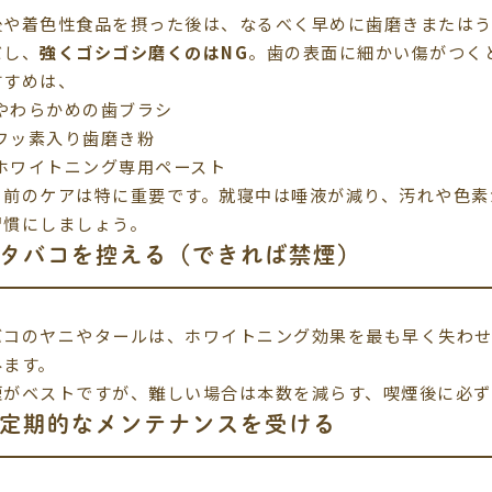
後や着色性食品を摂った後は、なるべく早めに歯磨きまたは
だし、
強くゴシゴシ磨くのはNG
。歯の表面に細かい傷がつく
すすめは、
やわらかめの歯ブラシ
フッ素入り歯磨き粉
ホワイトニング専用ペースト
る前のケアは特に重要です。就寝中は唾液が減り、汚れや色素
習慣にしましょう。
 タバコを控える（できれば禁煙）
バコのヤニやタールは、ホワイトニング効果を最も早く失わせ
みます。
煙がベストですが、難しい場合は本数を減らす、喫煙後に必ず
 定期的なメンテナンスを受ける