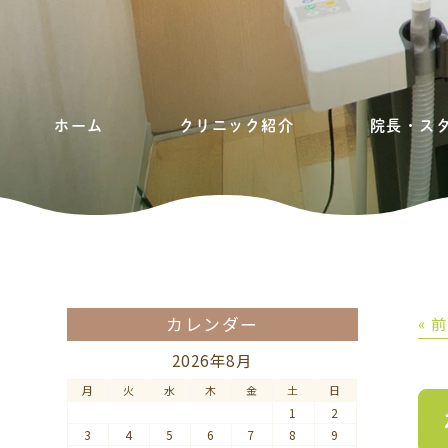
ホーム
クリニック紹介
院長・ス
カレンダー
« 
2026年8月
月
火
水
木
金
土
日
1
2
3
4
5
6
7
8
9