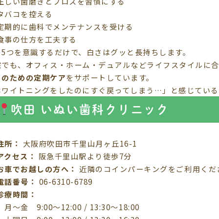
正しい歯磨きとフロスを習慣にする
タバコを控える
定期的に歯科でメンテナンスを受ける
食事の仕方を工夫する
の5つを意識するだけで、白さはグッと長持ちします。
院でも、オフィス・ホーム・デュアルなどライフスタイルに
ちのための定期ケア
をサポートしています。
ホワイトニングをしたのにすぐ戻ってしまう…」と感じてい
吹田 いぬい歯科クリニック
住所：
大阪府吹田市千里山月ヶ丘16-1
アクセス：
阪急千里山駅より徒歩7分
お車でお越しの方へ：
近隣のコインパーキングをご利用くだ
電話番号：
06-6310-6789
診療時間：
月〜金 9:00〜12:00 / 13:30〜18:00