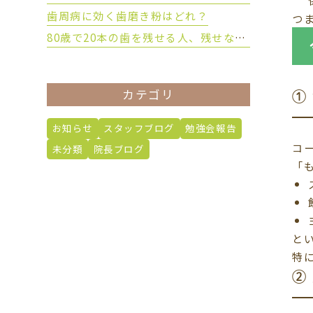
歯周病に効く歯磨き粉はどれ？
つ
80歳で20本の歯を残せる人、残せない人の違いとは？
カテゴリ
①
お知らせ
スタッフブログ
勉強会報告
コ
未分類
院長ブログ
「
と
特
②