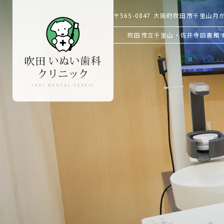
〒565-0847
大阪府吹田市千里山月が丘
吹田市立千里山・佐井寺図書館