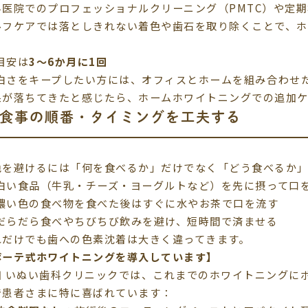
科医院でのプロフェッショナルクリーニング（PMTC）や定
ルフケアでは落としきれない着色や歯石を取り除くことで、
。
目安は
3〜6か月に1回
白さをキープしたい方には、オフィスとホームを組み合わせ
果が落ちてきたと感じたら、ホームホワイトニングでの追加ケ
 食事の順番・タイミングを工夫する
色を避けるには「何を食べるか」だけでなく「どう食べるか」
白い食品（牛乳・チーズ・ヨーグルトなど）を先に摂って口
濃い色の食べ物を食べた後はすぐに水やお茶で口を流す
だらだら食べやちびちび飲みを避け、短時間で済ませる
れだけでも歯への色素沈着は大きく違ってきます。
ボーテ式ホワイトニングを導入しています】
田 いぬい歯科クリニックでは、これまでのホワイトニングに
で患者さまに特に喜ばれています：