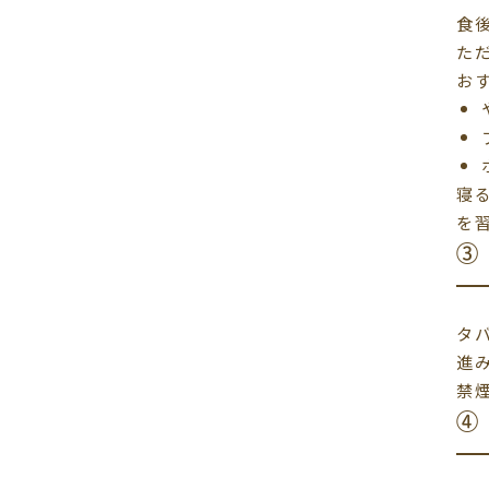
食
た
お
寝
を
③
タ
進
禁
④