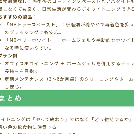
飲食制限なし
：施術後のコーティングペーストとアパタイト
慢しなくても良く、日常生活が変わらずホワイトニングでき
おすすめの製品
：
「NBトゥースペースト」：研磨剤が穏やかで再着色を抑
のブラッシングにも安心。
「NBベリーホワイト」：ホームジェルや補助的なホワイ
なる時に使いやすい。
プラン例
：
オフィスホワイトニング ＋ ホームジェルを併用するデュ
長持ちを目指す。
定期メンテナンス（3〜6か月毎）のクリーニングやホー
も安心。
まとめ
ワイトニングは「やって終わり」ではなく「どう維持するか」
濃い色の飲食物に注意する