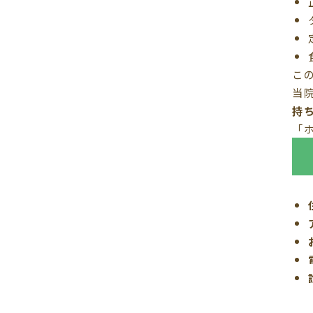
こ
当
持
「