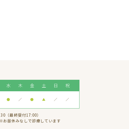
水
木
金
土
日
祝
●
／
●
▲
／
／
:30（最終受付17:00）
※お昼休みなしで診療しています