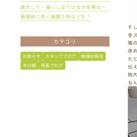
歯ぎしり・食いしばりはなぜ危険なのか？
歯周病に効く歯磨き粉はどれ？
そ
全
カテゴリ
隅
改
お知らせ
スタッフブログ
勉強会報告
た
未分類
院長ブログ
伝
院
な