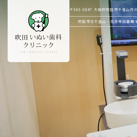
〒565-0847
大阪府吹田市千里山月が丘
吹田市立千里山・佐井寺図書館