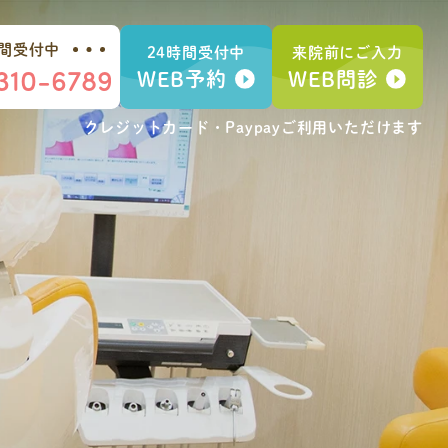
時間受付中
24時間受付中
来院前にご入力
310-6789
WEB予約
WEB問診
クレジットカード・Paypay
ご利用いただけます