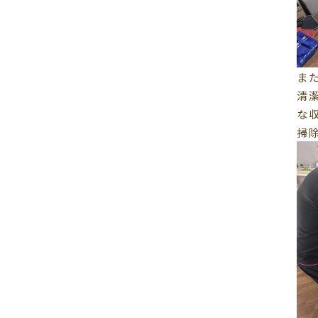
ま
清
な
掃