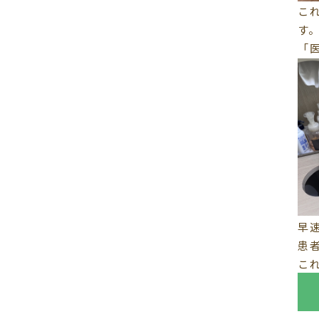
こ
す
「
早
患
こ