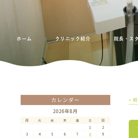
ホーム
クリニック紹介
院長・ス
カレンダー
« 
2026年8月
月
火
水
木
金
土
日
1
2
3
4
5
6
7
8
9