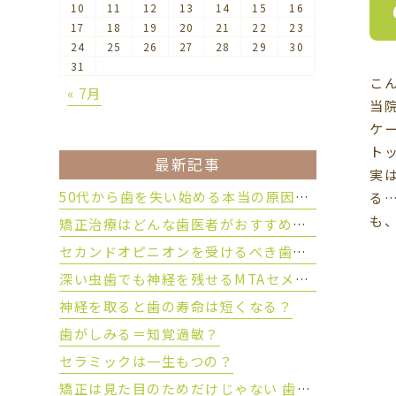
10
11
12
13
14
15
16
17
18
19
20
21
22
23
24
25
26
27
28
29
30
31
こ
« 7月
当
ケ
ト
最新記事
実
50代から歯を失い始める本当の原因とは？
る
も
矯正治療はどんな歯医者がおすすめ？後悔しない歯科医院の選び方
セカンドオピニオンを受けるべき歯科治療とは？
深い虫歯でも神経を残せるMTAセメントとは？
神経を取ると歯の寿命は短くなる？
歯がしみる＝知覚過敏？
セラミックは一生もつの？
矯正は見た目のためだけじゃない 歯を守るために大切な理由とは？