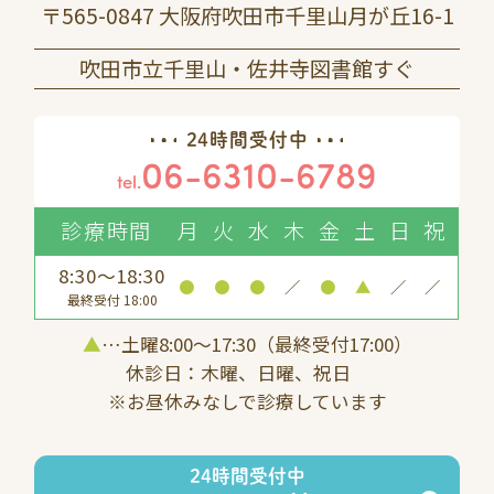
〒565-0847 大阪府吹田市千里山月が丘16-1
吹田市立千里山・佐井寺図書館すぐ
24時間受付中
06-6310-6789
tel.
診療時間
月
火
水
木
金
土
日
祝
8:30～18:30
●
●
●
／
●
▲
／
／
最終受付 18:00
▲
…土曜8:00〜17:30（最終受付17:00）
休診日：木曜、日曜、祝日
※お昼休みなしで診療しています
24時間受付中