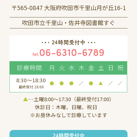
〒565-0847 大阪府吹田市千里山月が丘16-1
吹田市立千里山・佐井寺図書館すぐ
24時間受付中
06-6310-6789
tel.
診療時間
月
火
水
木
金
土
日
祝
8:30～18:30
●
●
●
／
●
▲
／
／
最終受付 18:00
▲
…土曜8:00〜17:30（最終受付17:00）
休診日：木曜、日曜、祝日
※お昼休みなしで診療しています
24時間受付中