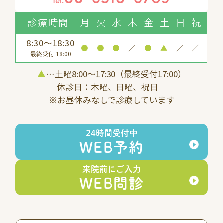
tel.
診療時間
月
火
水
木
金
土
日
祝
8:30～18:30
●
●
●
／
●
▲
／
／
最終受付 18:00
▲
…土曜8:00〜17:30（最終受付17:00）
休診日：木曜、日曜、祝日
※お昼休みなしで診療しています
24時間受付中
WEB予約
来院前にご入力
WEB問診