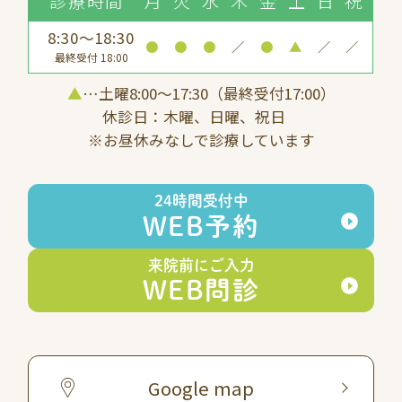
診療時間
月
火
水
木
金
土
日
祝
8:30～18:30
●
●
●
／
●
▲
／
／
最終受付 18:00
▲
…土曜8:00〜17:30（最終受付17:00）
休診日：木曜、日曜、祝日
※お昼休みなしで診療しています
24時間受付中
WEB予約
来院前にご入力
WEB問診
Google map