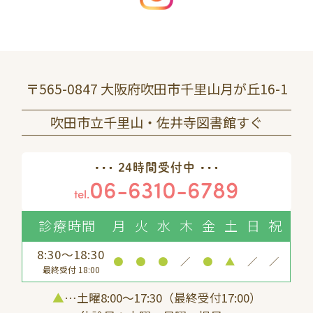
〒565-0847 大阪府吹田市千里山月が丘16-1
吹田市立千里山・佐井寺図書館すぐ
24時間受付中
06-6310-6789
tel.
診療時間
月
火
水
木
金
土
日
祝
8:30～18:30
●
●
●
／
●
▲
／
／
最終受付 18:00
▲
…土曜8:00〜17:30（最終受付17:00）