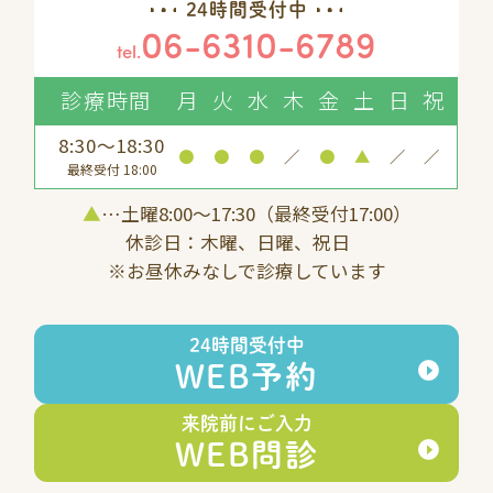
24時間受付中
06-6310-6789
tel.
診療時間
月
火
水
木
金
土
日
祝
8:30～18:30
●
●
●
／
●
▲
／
／
最終受付 18:00
▲
…土曜8:00〜17:30（最終受付17:00）
休診日：木曜、日曜、祝日
※お昼休みなしで診療しています
24時間受付中
WEB予約
来院前にご入力
WEB問診