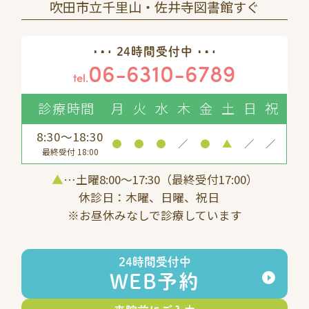
吹田市立千里山・佐井寺図書館すぐ
24時間受付中
06-6310-6789
tel.
診療時間
月
火
水
木
金
土
日
祝
8:30～18:30
●
●
●
／
●
▲
／
／
最終受付 18:00
▲
…土曜8:00〜17:30（最終受付17:00）
休診日：木曜、日曜、祝日
※お昼休みなしで診療しています
24時間受付中
WEB予約