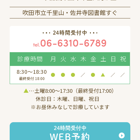
吹田市立千里山・佐井寺図書館すぐ
24時間受付中
06-6310-6789
tel.
診療時間
月
火
水
木
金
土
日
祝
8:30～18:30
●
●
●
／
●
▲
／
／
最終受付 18:00
▲
…土曜8:00〜17:30（最終受付17:00）
休診日：木曜、日曜、祝日
※お昼休みなしで診療しています
24時間受付中
WEB予約