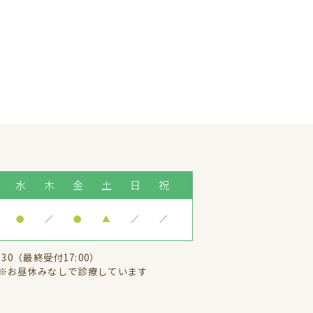
水
木
金
土
日
祝
●
／
●
▲
／
／
:30（最終受付17:00）
※お昼休みなしで診療しています