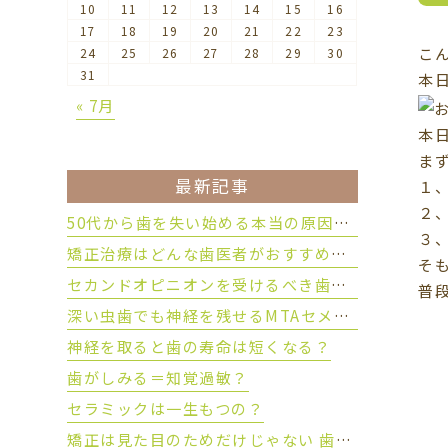
10
11
12
13
14
15
16
17
18
19
20
21
22
23
こ
24
25
26
27
28
29
30
31
本
« 7月
本
ま
最新記事
１
２
50代から歯を失い始める本当の原因とは？
３
矯正治療はどんな歯医者がおすすめ？後悔しない歯科医院の選び方
そ
セカンドオピニオンを受けるべき歯科治療とは？
普
深い虫歯でも神経を残せるMTAセメントとは？
神経を取ると歯の寿命は短くなる？
歯がしみる＝知覚過敏？
セラミックは一生もつの？
矯正は見た目のためだけじゃない 歯を守るために大切な理由とは？