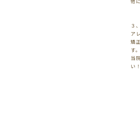
他
３
ア
矯
す
当
い