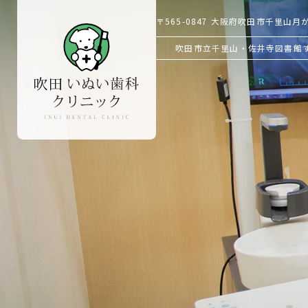
〒565-0847
大阪府吹田市千里山月が丘
吹田市立千里山・佐井寺図書館