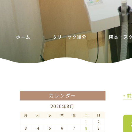
ホーム
クリニック紹介
院長・ス
カレンダー
« 
2026年8月
月
火
水
木
金
土
日
1
2
3
4
5
6
7
8
9