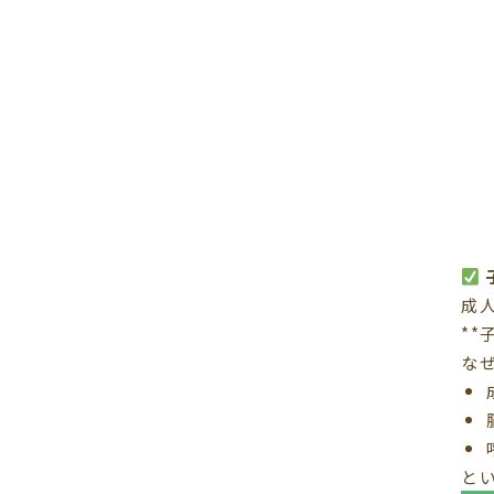
成人
**
な
と