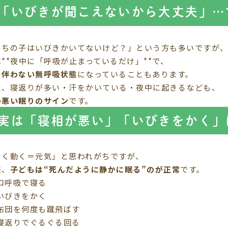
「いびきが聞こえないから大丈夫」…
うちの子はいびきかいてないけど？」という方も多いですが
は**夜中に「呼吸が止まっているだけ」**で、
を伴わない無呼吸状態
になっていることもあります。
た、寝返りが多い・汗をかいている・夜中に起きるなども、
の悪い眠りのサイン
です。
実は「寝相が悪い」「いびきをかく」
よく動く＝元気」と思われがちですが、
来、
子どもは“死んだように静かに眠る”のが正常
です。
口呼吸で寝る
いびきをかく
布団を何度も蹴飛ばす
寝返りでぐるぐる回る