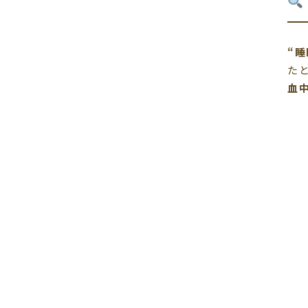
“
た
血