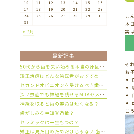
10
11
12
13
14
15
16
17
18
19
20
21
22
23
こ
24
25
26
27
28
29
30
31
本
実
« 7月
最新記事
そ
50代から歯を失い始める本当の原因とは？
お
矯正治療はどんな歯医者がおすすめ？後悔しない歯科医院の選び方
セカンドオピニオンを受けるべき歯科治療とは？
深い虫歯でも神経を残せるMTAセメントとは？
神経を取ると歯の寿命は短くなる？
こ
歯がしみる＝知覚過敏？
セラミックは一生もつの？
矯正は見た目のためだけじゃない 歯を守るために大切な理由とは？