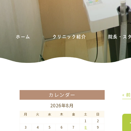
ホーム
クリニック紹介
院長・ス
カレンダー
« 
2026年8月
月
火
水
木
金
土
日
1
2
3
4
5
6
7
8
9