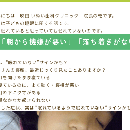
んにちは 吹田 いぬい歯科クリニック 院長の乾です。
日は子どもの睡眠に関する話です。
は眠れていると思っていても眠れていないのです。
「朝から機嫌が悪い」「落ち着きがな
れ、“眠れていない”サインかも？
子さんの寝顔、最近じっくり見たことありますか？
口を開けたまま寝ている
寝ているのに、よく動く・寝相が悪い
目の下にクマがある
朝なかなか起きられない
うした症状、
実は“眠れているようで眠れていない”サイン
か