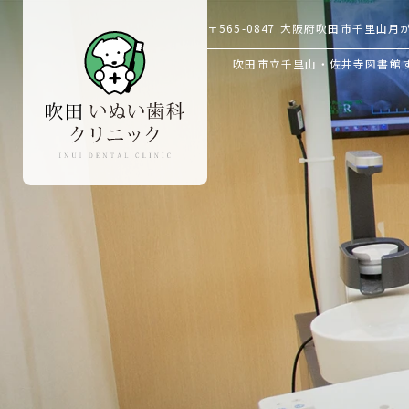
〒565-0847
大阪府吹田市千里山月が丘
吹田市立千里山・佐井寺図書館