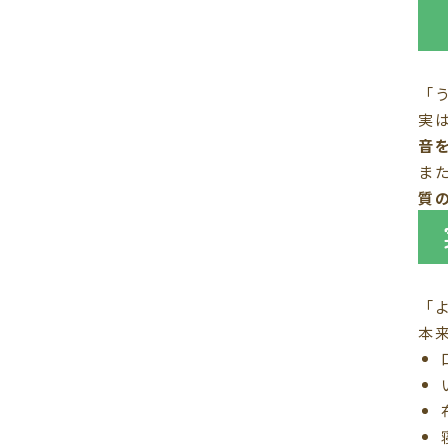
「
実
音
ま
質
「
本