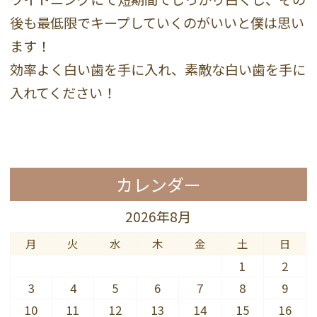
後も最低限でキープしていくのがいいと僕は思い
ます！
効率よく白い歯を手に入れ、素敵な白い歯を手に
入れてください！
カレンダー
2026年8月
月
火
水
木
金
土
日
1
2
3
4
5
6
7
8
9
10
11
12
13
14
15
16