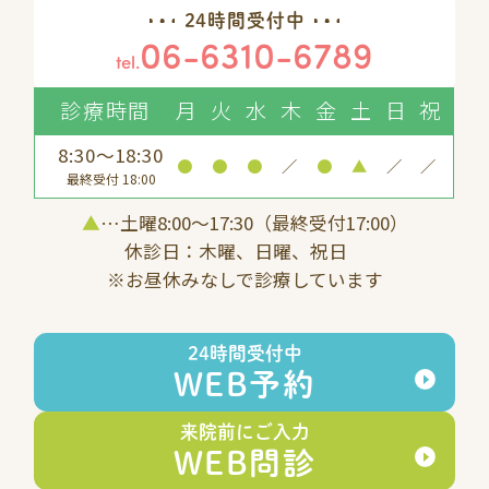
24時間受付中
06-6310-6789
tel.
診療時間
月
火
水
木
金
土
日
祝
8:30～18:30
●
●
●
／
●
▲
／
／
最終受付 18:00
▲
…土曜8:00〜17:30（最終受付17:00）
休診日：木曜、日曜、祝日
※お昼休みなしで診療しています
24時間受付中
WEB予約
来院前にご入力
WEB問診